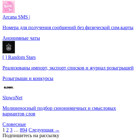
Arcana SMS |
Номера для получения сообщений без физической сим-карты
️Анонимные чаты
[ ] Random Stars
Реализованы импорт, экспорт списков и журнал розыгрышей
Розыгрыши и конкурсы
SlowoNet
Молниеносный подбор синонимичных и смысловых
вариантов слов
Словесные
Пагинация
1
2
3
…
894
Следующая →
Подпишитесь на рассылку