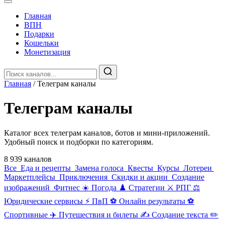
Главная
️ВПН
Подарки
Кошельки
Монетизация
Главная
/
Телеграм каналы
Телеграм каналы
Каталог всех телеграм каналов, ботов и мини-приложений.
Удобный поиск и подборки по категориям.
8 939 каналов
Все
️ ️Еда и рецепты
️ Замена голоса
️ Квесты
‍ Курсы
️ Лотереи
Маркетплейсы
️ Приключения
️ Скидки и акции
️ Создание
изображений
️ Фитнес
☀️ Погода
♟️ Стратегии
⚔️ РПГ
⚖️
Юридические сервисы
⚡ ПвП
⚽ Онлайн результаты
⚽
Спортивные
✈️ Путешествия и билеты
✍️ Создание текста
✏️