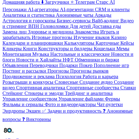
Домашняя работа
⬇️ Загрузчики
⭐ Телеграм Старс
AI
Персонажи
AI-агрегаторы
AI-презентации
CRM и клиенты
Аналитика и статистика
️Анонимные чаты
️Аркады
Астрология и гороскопы
Бизнес-сервисы
Вайб-кодинг
Видео
и стриминг
️ВПН
Головоломки
Для детей
Доставка еды
Замена лиц
Здоровье и медицина
Знакомства
Играть и
зарабатывать
Игровые прогнозы
Изучение языков
Казино
Календари и планировщики
Калькуляторы
Карточные
Кейсы
Кликеры
Книги
Конструкторы и билдеры
Кошельки
Мемы
Монетизация
Музыка
Настольные и классические
Новости и
блоги
Новости и Хайлайты
НФТ
Обменники и биржи
Объявления
Переводчики
Подарки
Покер
Пополнение игр
Постинг и рассылки
Прогнозы
Прогнозы рынков
Продвижение и реклама
Психология
Работа и карьера
Розыгрыши и конкурсы
Словесные
Создание аудио
Создание
видео
Спортивная аналитика
Спортивные сообщества
Ставки
Стейкинг
Стикеры и эмодзи
Трейдинг и аналитика
Управление сообществом
Управление файлами
Фермы
Фильмы и сериалы
Фото и видеоредакторы
Чат-рулетки
Эирдропы
Экшен
✅ Задачи и продуктивность
❓ Анонимные
вопросы
❓ Викторины