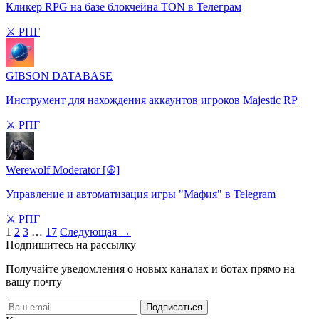
Кликер RPG на базе блокчейна TON в Телеграм
⚔️ РПГ
GIBSON DATABASE
Инструмент для нахождения аккаунтов игроков Majestic RP
⚔️ РПГ
Werewolf Moderator [☮]
Управление и автоматизация игры "Мафия" в Telegram
⚔️ РПГ
Пагинация
1
2
3
…
17
Следующая →
Подпишитесь на рассылку
записей
Получайте уведомления о новых каналах и ботаx прямо на
вашу почту
Подписаться