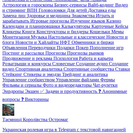
Астрология и гороскопы
Бизнес-сервисы
Вайб-кодинг
Видео
и стриминг
️ВПН
Головоломки
Для детей
Доставка еды
Замена лиц
Здоровье и медицина
Знакомства
Играть и
зарабатывать
Игровые прогнозы
Изучение языков
Казино
Календари и планировщики
Калькуляторы
Карточные
Кейсы
Кликеры
Книги
Конструкторы и билдеры
Кошельки
Мемы
Монетизация
Музыка
Настольные и классические
Новости и
блоги
Новости и Хайлайты
НФТ
Обменники и биржи
Объявления
Переводчики
Подарки
Покер
Пополнение игр
Постинг и рассылки
Прогнозы
Прогнозы рынков
Продвижение и реклама
Психология
Работа и карьера
Розыгрыши и конкурсы
Словесные
Создание аудио
Создание
видео
Спортивная аналитика
Спортивные сообщества
Ставки
Стейкинг
Стикеры и эмодзи
Трейдинг и аналитика
Управление сообществом
Управление файлами
Фермы
Фильмы и сериалы
Фото и видеоредакторы
Чат-рулетки
Эирдропы
Экшен
✅ Задачи и продуктивность
❓ Анонимные
вопросы
❓ Викторины
Таємниці Королівства Остромаг
Украинская ролевая игра в Telegram с текстовой навигацией