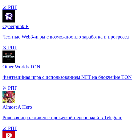
⚔️ РПГ
Cyberpunk R
Честные Web3-игры с возможностью заработка и прогресса
⚔️ РПГ
Other Worlds TON
Фэнтезийная игра с использованием NFT на блокчейне TON
⚔️ РПГ
Almost A Hero
Ролевая игра-кликер с прокачкой персонажей в Telegram
⚔️ РПГ