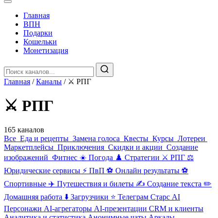
Главная
️ВПН
Подарки
Кошельки
Монетизация
Главная
/
Каналы
/
⚔️ РПГ
⚔️ РПГ
165 каналов
Все
️ ️Еда и рецепты
️ Замена голоса
️ Квесты
‍ Курсы
️ Лотереи
Маркетплейсы
️ Приключения
️ Скидки и акции
️ Создание
изображений
️ Фитнес
☀️ Погода
♟️ Стратегии
⚔️ РПГ
⚖️
Юридические сервисы
⚡ ПвП
⚽ Онлайн результаты
⚽
Спортивные
✈️ Путешествия и билеты
✍️ Создание текста
✏️
Домашняя работа
⬇️ Загрузчики
⭐ Телеграм Старс
AI
Персонажи
AI-агрегаторы
AI-презентации
CRM и клиенты
Аналитика и статистика
️Анонимные чаты
️Аркады