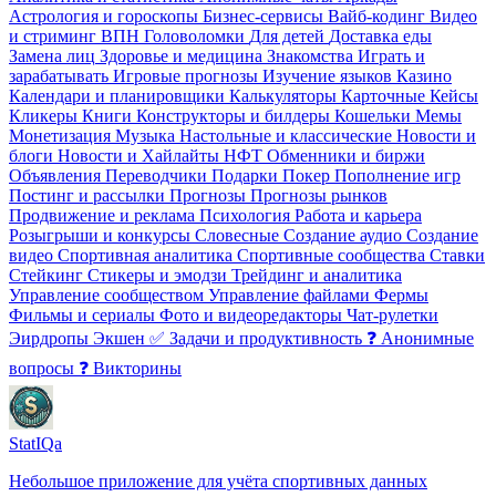
Астрология и гороскопы
Бизнес-сервисы
Вайб-кодинг
Видео
и стриминг
️ВПН
Головоломки
Для детей
Доставка еды
Замена лиц
Здоровье и медицина
Знакомства
Играть и
зарабатывать
Игровые прогнозы
Изучение языков
Казино
Календари и планировщики
Калькуляторы
Карточные
Кейсы
Кликеры
Книги
Конструкторы и билдеры
Кошельки
Мемы
Монетизация
Музыка
Настольные и классические
Новости и
блоги
Новости и Хайлайты
НФТ
Обменники и биржи
Объявления
Переводчики
Подарки
Покер
Пополнение игр
Постинг и рассылки
Прогнозы
Прогнозы рынков
Продвижение и реклама
Психология
Работа и карьера
Розыгрыши и конкурсы
Словесные
Создание аудио
Создание
видео
Спортивная аналитика
Спортивные сообщества
Ставки
Стейкинг
Стикеры и эмодзи
Трейдинг и аналитика
Управление сообществом
Управление файлами
Фермы
Фильмы и сериалы
Фото и видеоредакторы
Чат-рулетки
Эирдропы
Экшен
✅ Задачи и продуктивность
❓ Анонимные
вопросы
❓ Викторины
StatIQa
Небольшое приложение для учёта спортивных данных