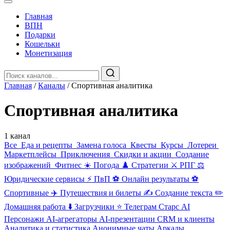
Главная
️ВПН
Подарки
Кошельки
Монетизация
Главная
/
Каналы
/
Спортивная аналитика
Спортивная аналитика
1 канал
Все
️ ️Еда и рецепты
️ Замена голоса
️ Квесты
‍ Курсы
️ Лотереи
Маркетплейсы
️ Приключения
️ Скидки и акции
️ Создание
изображений
️ Фитнес
☀️ Погода
♟️ Стратегии
⚔️ РПГ
⚖️
Юридические сервисы
⚡ ПвП
⚽ Онлайн результаты
⚽
Спортивные
✈️ Путешествия и билеты
✍️ Создание текста
✏️
Домашняя работа
⬇️ Загрузчики
⭐ Телеграм Старс
AI
Персонажи
AI-агрегаторы
AI-презентации
CRM и клиенты
Аналитика и статистика
️Анонимные чаты
️Аркады