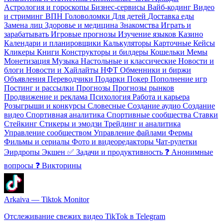
Астрология и гороскопы
Бизнес-сервисы
Вайб-кодинг
Видео
и стриминг
️ВПН
Головоломки
Для детей
Доставка еды
Замена лиц
Здоровье и медицина
Знакомства
Играть и
зарабатывать
Игровые прогнозы
Изучение языков
Казино
Календари и планировщики
Калькуляторы
Карточные
Кейсы
Кликеры
Книги
Конструкторы и билдеры
Кошельки
Мемы
Монетизация
Музыка
Настольные и классические
Новости и
блоги
Новости и Хайлайты
НФТ
Обменники и биржи
Объявления
Переводчики
Подарки
Покер
Пополнение игр
Постинг и рассылки
Прогнозы
Прогнозы рынков
Продвижение и реклама
Психология
Работа и карьера
Розыгрыши и конкурсы
Словесные
Создание аудио
Создание
видео
Спортивная аналитика
Спортивные сообщества
Ставки
Стейкинг
Стикеры и эмодзи
Трейдинг и аналитика
Управление сообществом
Управление файлами
Фермы
Фильмы и сериалы
Фото и видеоредакторы
Чат-рулетки
Эирдропы
Экшен
✅ Задачи и продуктивность
❓ Анонимные
вопросы
❓ Викторины
Arkaiva — Tiktok Monitor
Отслеживание свежих видео TikTok в Telegram