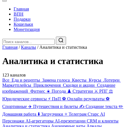
Главная
️ВПН
Подарки
Кошельки
Монетизация
Главная
/
Каналы
/
Аналитика и статистика
Аналитика и статистика
123 каналов
Все
️ ️Еда и рецепты
️ Замена голоса
️ Квесты
‍ Курсы
️ Лотереи
Маркетплейсы
️ Приключения
️ Скидки и акции
️ Создание
изображений
️ Фитнес
☀️ Погода
♟️ Стратегии
⚔️ РПГ
⚖️
Юридические сервисы
⚡ ПвП
⚽ Онлайн результаты
⚽
Спортивные
✈️ Путешествия и билеты
✍️ Создание текста
✏️
Домашняя работа
⬇️ Загрузчики
⭐ Телеграм Старс
AI
Персонажи
AI-агрегаторы
AI-презентации
CRM и клиенты
Аналитика и статистика
️Анонимные чаты
️Аркады