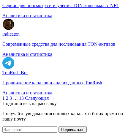
Сервис для просмотра и изучения TON-кошельков с NFT
Аналитика и статистика
indicaton
Современные средства для исследования TON-активов
Аналитика и статистика
TonRush Bot
Продвижение каналов и анализ данных TonRush
Аналитика и статистика
Пагинация
1
2
3
…
13
Следующая →
Подпишитесь на рассылку
записей
Получайте уведомления о новых каналах и ботаx прямо на
вашу почту
Подписаться