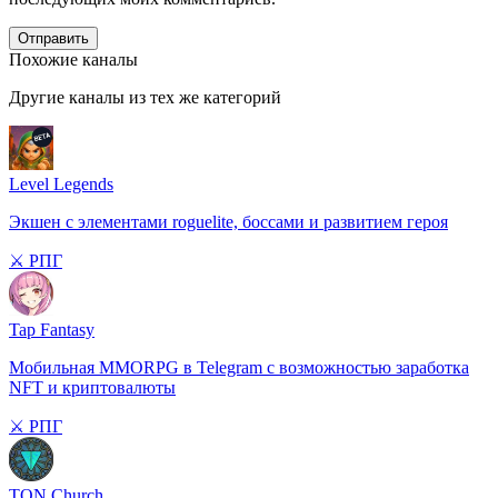
Отправить
Похожие каналы
Другие каналы из тех же категорий
Level Legends
Экшен с элементами roguelite, боссами и развитием героя
⚔️ РПГ
Tap Fantasy
Мобильная MMORPG в Telegram с возможностью заработка
NFT и криптовалюты
⚔️ РПГ
TON Church