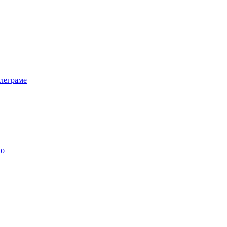
леграме
но