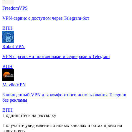
FreedomVPS
VPN-сервис с доступом через Telegram-бот
️ВПН
Robot VPN
VPN с разными протоколами и серверами в Telegram
️ВПН
MaviksVPN
Защищенный VPN для комфортного использования Telegram
без рекламы
️ВПН
Подпишитесь на рассылку
Получайте уведомления о новых каналах и ботаx прямо на
вашу почту