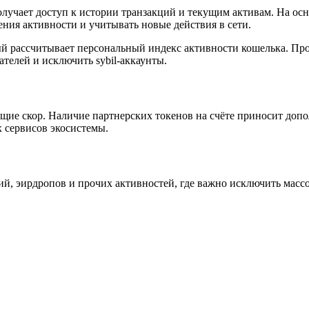
олучает доступ к истории транзакций и текущим активам. На ос
ения активности и учитывать новые действия в сети.
 рассчитывает персональный индекс активности кошелька. Прог
елей и исключить sybil-аккаунты.
щие скор. Наличие партнерских токенов на счёте приносит допо
х сервисов экосистемы.
ий, эирдропов и прочих активностей, где важно исключить масс