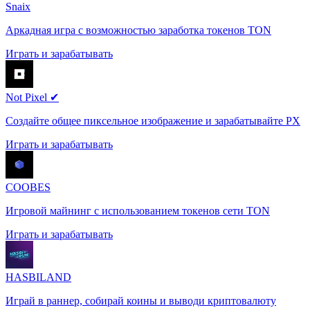
Snaix
Аркадная игра с возможностью заработка токенов TON
Играть и зарабатывать
Not Pixel ✔
Создайте общее пиксельное изображение и зарабатывайте PX
Играть и зарабатывать
COOBES
Игровой майнинг с использованием токенов сети TON
Играть и зарабатывать
HASBILAND
Играй в раннер, собирай коины и выводи криптовалюту