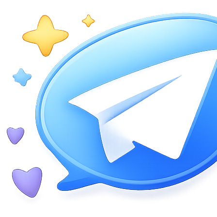
Skip
to
content