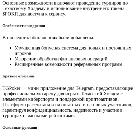
Основные возможности включают проведение турниров по
Техасскому Холдему и использование внутреннего токена
$POKR для доступа к сервису.
Особенности внедрения
В последних обновлениях были добавлены:
Улучшенная бонусная система для новых и постоянных
игроков
Ускорение обработки финансовых операций
Расширенные возможности реферальных программ
Краткое описание
TGPoker — мини-приложение для Telegram, предоставляющее
профессиональную арену для игры в Техасский Холдем с
элементами киберспорта и поддержкой криптоактивов.
Платформа рассчитана и на опытных, и на новых участников,
гарантируя конфиденциальность, надежность и участие в
турнирах с высокими рейтингами.
Основные функции