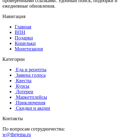
проверенными ссылками. Удобный поиск, подборки и
ежедневные обновления.
Навигация
Главная
️ВПН
Подарки
Кошельки
Монетизация
Категории
️ ️Еда и рецепты
️ Замена голоса
️ Квесты
‍ Курсы
️ Лотереи
️ Маркетплейсы
️ Приключения
️ Скидки и акции
Контакты
По вопросам сотрудничества:
w@thejema.ru