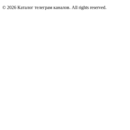
© 2026 Каталог телеграм каналов. All rights reserved.