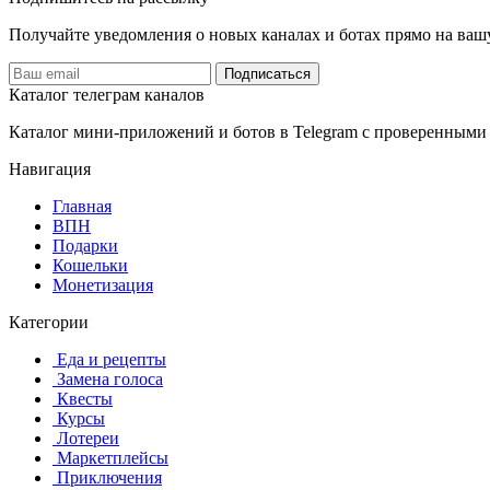
Получайте уведомления о новых каналах и ботаx прямо на ваш
Подписаться
Каталог телеграм каналов
Каталог мини-приложений и ботов в Telegram с проверенными
Навигация
Главная
️ВПН
Подарки
Кошельки
Монетизация
Категории
️ ️Еда и рецепты
️ Замена голоса
️ Квесты
‍ Курсы
️ Лотереи
️ Маркетплейсы
️ Приключения