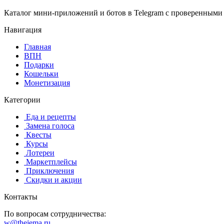
Каталог мини-приложений и ботов в Telegram с проверенными
Навигация
Главная
️ВПН
Подарки
Кошельки
Монетизация
Категории
️ ️Еда и рецепты
️ Замена голоса
️ Квесты
‍ Курсы
️ Лотереи
️ Маркетплейсы
️ Приключения
️ Скидки и акции
Контакты
По вопросам сотрудничества:
w@thejema.ru