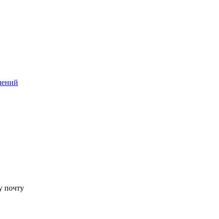
чений
у почту