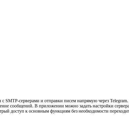
ты с SMTP-серверами и отправки писем напрямую через Telegra
ние сообщений. В приложении можно задать настройки сервера, в
рый доступ к основным функциям без необходимости переходить