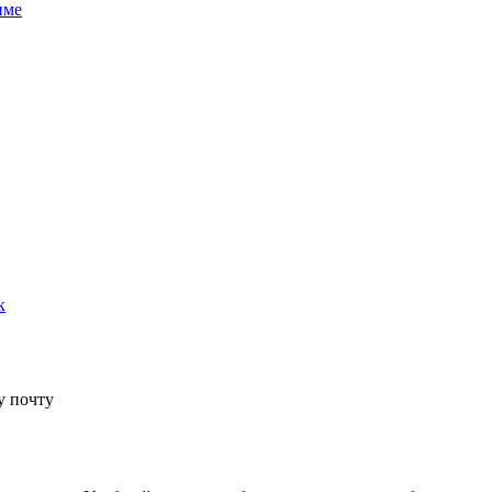
име
к
у почту