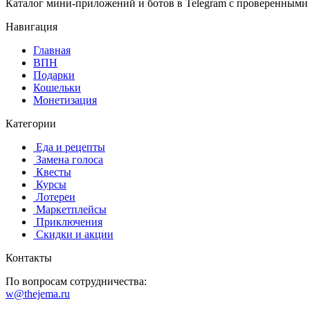
Каталог мини-приложений и ботов в Telegram с проверенными
Навигация
Главная
️ВПН
Подарки
Кошельки
Монетизация
Категории
️ ️Еда и рецепты
️ Замена голоса
️ Квесты
‍ Курсы
️ Лотереи
️ Маркетплейсы
️ Приключения
️ Скидки и акции
Контакты
По вопросам сотрудничества:
w@thejema.ru