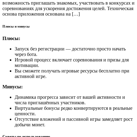
возможность приглашать знакомых, участвовать в конкурсах и
соревнованиях для ускорения достижения целей. Техническая
основа приложения основана на […]
Плюсы и минусы
Плюсы:
Запуск без регистрации — достаточно просто начать
через бота.
Игровой процесс включает соревнования и призы для
мотивации.
Вы сможете получать игровые ресурсы бесплатно при
активной игре.
Минусы:
Динамика прогресса зависит от вашей активности и
числа приглашённых участников.
Виртуальные бонусы редко конвертируются в реальные
ценности.
Отсутствие вложений и пассивной игры замедляет рост
добычи монет.
Советы по использованию