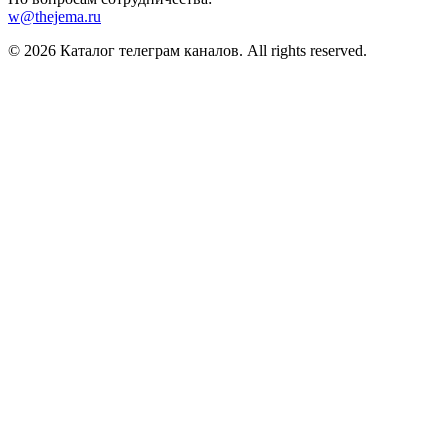
w@thejema.ru
© 2026 Каталог телеграм каналов. All rights reserved.