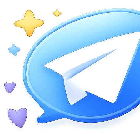
Skip
to
content