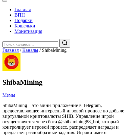
Главная
️ВПН
Подарки
Кошельки
Монетизация
Главная
/
Каналы
/
ShibaMining
ShibaMining
Мемы
ShibaMining – это мини-приложение в Telegram,
предоставляющее интересный игровой процесс по добыче
виртуальной криптовалюты SHIB. Управление игрой
осуществляется через бота @shibamining88_bot, который
контролирует игровой процесс, распределяет награды и
предлагает разнообразные задания. Игроки имеют