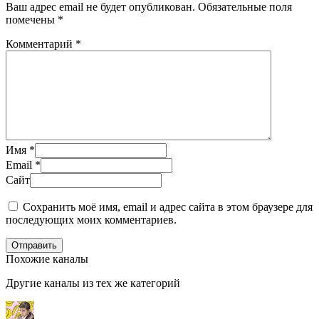
Ваш адрес email не будет опубликован.
Обязательные поля
помечены
*
Комментарий
*
Имя
*
Email
*
Сайт
Сохранить моё имя, email и адрес сайта в этом браузере для
последующих моих комментариев.
Отправить
Похожие каналы
Другие каналы из тех же категорий