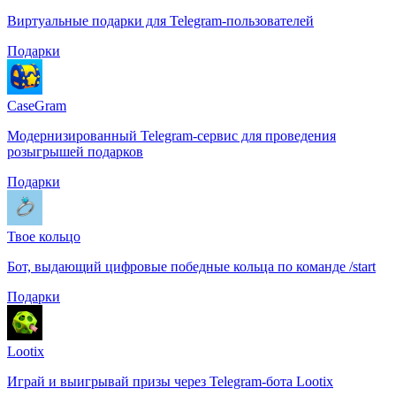
Виртуальные подарки для Telegram-пользователей
Подарки
CaseGram
Модернизированный Telegram-сервис для проведения
розыгрышей подарков
Подарки
Твое кольцо
Бот, выдающий цифровые победные кольца по команде /start
Подарки
Lootix
Играй и выигрывай призы через Telegram-бота Lootix