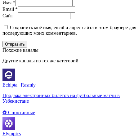
Имя
*
Email
*
Сайт
Сохранить моё имя, email и адрес сайта в этом браузере для
последующих моих комментариев.
Отправить
Похожие каналы
Другие каналы из тех же категорий
Echipta | Rasmiy
Продажа электронных билетов на футбольные матчи в
Узбекистане
⚽ Спортивные
Elympics