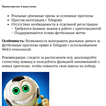
Преимущества и недостатки
Реальные денежные призы за успешные прогнозы
Простая интеграция с Telegram
Отсутствие необходимости в отдельной регистрации
− Требуются базовые знания в работе с криптовалютой
− Поддерживаются только футбольные матчи
Особенность:
Возможность выигрывать реальные деньги за
футбольные прогнозы прямо в Telegram с использованием
Web3-технологий.
Рекомендации: следите за расписанием игр, анализируйте
статистику команд и пользуйтесь функцией напоминаний о
новых прогнозах, чтобы повысить свои шансы на победу.