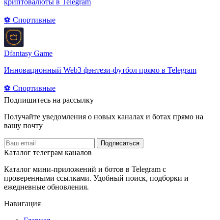
криптовалюты в Telegram
⚽ Спортивные
Dfantasy Game
Инновационный Web3 фэнтези-футбол прямо в Telegram
⚽ Спортивные
Подпишитесь на рассылку
Получайте уведомления о новых каналах и ботаx прямо на
вашу почту
Подписаться
Каталог телеграм каналов
Каталог мини-приложений и ботов в Telegram с
проверенными ссылками. Удобный поиск, подборки и
ежедневные обновления.
Навигация