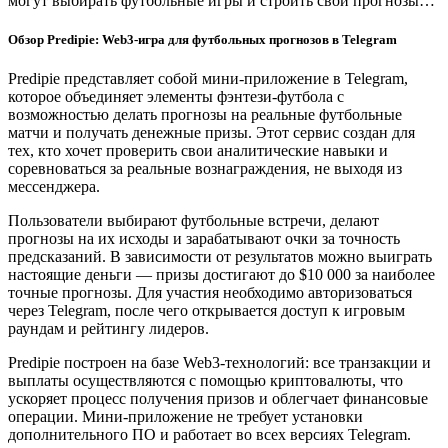
могут выбирать футбольные игры и строить свои прогнозы…
Обзор Predipie: Web3-игра для футбольных прогнозов в Telegram
Predipie представляет собой мини-приложение в Telegram,
которое объединяет элементы фэнтези-футбола с
возможностью делать прогнозы на реальные футбольные
матчи и получать денежные призы. Этот сервис создан для
тех, кто хочет проверить свои аналитические навыки и
соревноваться за реальные вознаграждения, не выходя из
мессенджера.
Пользователи выбирают футбольные встречи, делают
прогнозы на их исходы и зарабатывают очки за точность
предсказаний. В зависимости от результатов можно выиграть
настоящие деньги — призы достигают до $10 000 за наиболее
точные прогнозы. Для участия необходимо авторизоваться
через Telegram, после чего открывается доступ к игровым
раундам и рейтингу лидеров.
Predipie построен на базе Web3-технологий: все транзакции и
выплаты осуществляются с помощью криптовалюты, что
ускоряет процесс получения призов и облегчает финансовые
операции. Мини-приложение не требует установки
дополнительного ПО и работает во всех версиях Telegram.