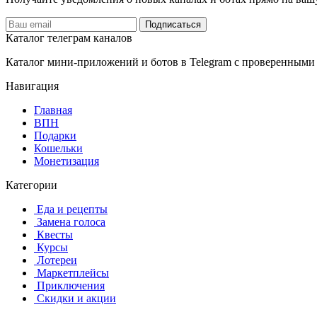
Подписаться
Каталог телеграм каналов
Каталог мини-приложений и ботов в Telegram с проверенными
Навигация
Главная
️ВПН
Подарки
Кошельки
Монетизация
Категории
️ ️Еда и рецепты
️ Замена голоса
️ Квесты
‍ Курсы
️ Лотереи
️ Маркетплейсы
️ Приключения
️ Скидки и акции