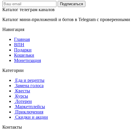
Подписаться
Каталог телеграм каналов
Каталог мини-приложений и ботов в Telegram с проверенными
Навигация
Главная
️ВПН
Подарки
Кошельки
Монетизация
Категории
️ ️Еда и рецепты
️ Замена голоса
️ Квесты
‍ Курсы
️ Лотереи
️ Маркетплейсы
️ Приключения
️ Скидки и акции
Контакты