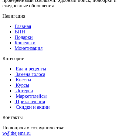
проверенными ссылками. Удобный поиск, подборки и
ежедневные обновления.
Навигация
Главная
️ВПН
Подарки
Кошельки
Монетизация
Категории
️ ️Еда и рецепты
️ Замена голоса
️ Квесты
‍ Курсы
️ Лотереи
️ Маркетплейсы
️ Приключения
️ Скидки и акции
Контакты
По вопросам сотрудничества:
w@thejema.ru