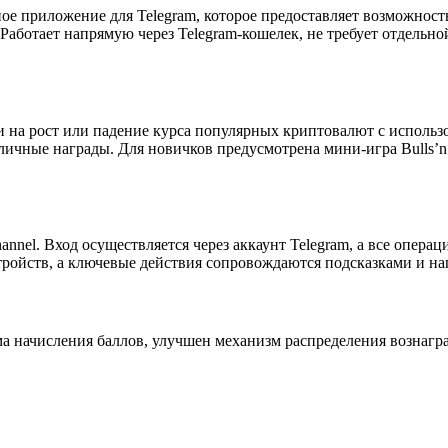
ное приложение для Telegram, которое предоставляет возможнос
аботает напрямую через Telegram-кошелек, не требует отдельно
и на рост или падение курса популярных криптовалют с использ
личные награды. Для новичков предусмотрена мини-игра Bulls’n
nnel. Вход осуществляется через аккаунт Telegram, а все опер
тройств, а ключевые действия сопровождаются подсказками и н
ема начисления баллов, улучшен механизм распределения вознаг