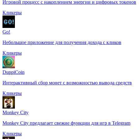
Игровой процесс с накоплением энергии и цифровых токенов
Кликеры
Go!
Небольшое приложение для получения дохода с кликов
Кликеры
DuppiCoin
Интерактивный сбор монет с возможностью вывода средств
Кликеры
Monkey City
Monkey City предлагает свежие функции для игр в Telegram
Кликеры