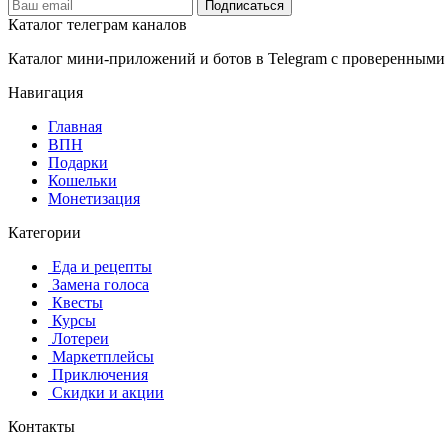
Подписаться
Каталог телеграм каналов
Каталог мини-приложений и ботов в Telegram с проверенными
Навигация
Главная
️ВПН
Подарки
Кошельки
Монетизация
Категории
️ ️Еда и рецепты
️ Замена голоса
️ Квесты
‍ Курсы
️ Лотереи
️ Маркетплейсы
️ Приключения
️ Скидки и акции
Контакты