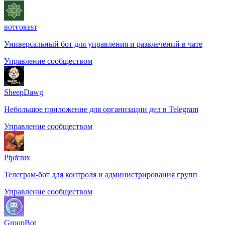
ʙᴏᴛғᴏʀᴇsᴛ
Универсальный бот для управления и развлечений в чате
Управление сообществом
SheepDawg
Небольшое приложение для организации дел в Telegram
Управление сообществом
Pɧơɛnıх
Телеграм-бот для контроля и администрирования групп
Управление сообществом
GroupBot