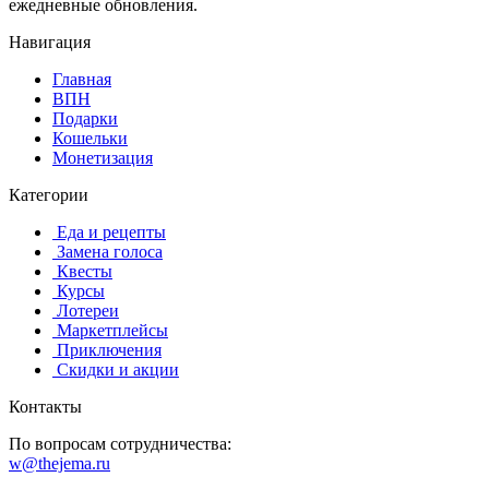
ежедневные обновления.
Навигация
Главная
️ВПН
Подарки
Кошельки
Монетизация
Категории
️ ️Еда и рецепты
️ Замена голоса
️ Квесты
‍ Курсы
️ Лотереи
️ Маркетплейсы
️ Приключения
️ Скидки и акции
Контакты
По вопросам сотрудничества:
w@thejema.ru