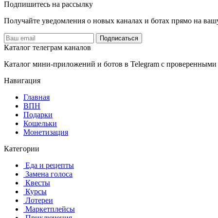
Подпишитесь на рассылку
Получайте уведомления о новых каналах и ботаx прямо на ваш
Подписаться
Каталог телеграм каналов
Каталог мини-приложений и ботов в Telegram с проверенными
Навигация
Главная
️ВПН
Подарки
Кошельки
Монетизация
Категории
️ ️Еда и рецепты
️ Замена голоса
️ Квесты
‍ Курсы
️ Лотереи
️ Маркетплейсы
️ Приключения