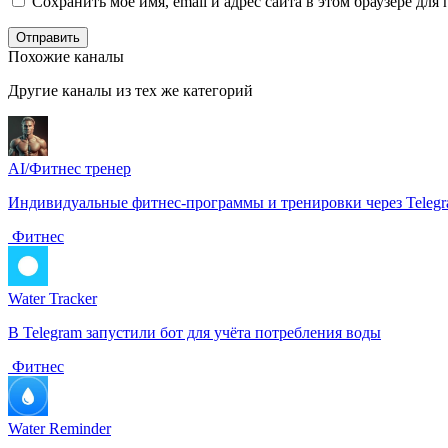
Сохранить моё имя, email и адрес сайта в этом браузере д
Отправить
Похожие каналы
Другие каналы из тех же категорий
AI/Фитнес тренер
Индивидуальные фитнес-программы и тренировки через Teleg
️ Фитнес
Water Tracker
В Telegram запустили бот для учёта потребления воды
️ Фитнес
Water Reminder